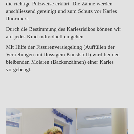
Füllungstherapie-Inlays
die richtige Putzweise erklärt. Die Zähne werden
anschliessend gereinigt und zum Schutz vor Karies
Schienentherapie CMD
fluoridiert.
Chirurgische Eingriffe
Durch die Bestimmung des Kariesrisikos können wir
auf jedes Kind individuell eingehen.
Implantologie
Mit Hilfe der Fissurenversiegelung (Auffüllen der
Angstpatienten
Vertiefungen mit flüssigem Kunststoff) wird bei den
Im Notfall
bleibenden Molaren (Backenzähnen) einer Karies
vorgebeugt.
Kontakt/Anfahrt
Impressum