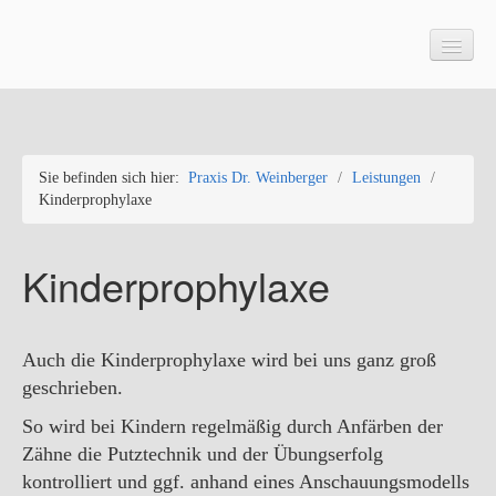
Praxis Dr. Weinberger
Sie befinden sich hier:
Praxis Dr. Weinberger
/
Leistungen
/
Leistungen
Kinderprophylaxe
Professionelle Zahnreinigung
Kinderprophylaxe
Parodontosebehandlung
Zahnersatz
Auch die Kinderprophylaxe wird bei uns ganz groß
Ästhetische Zahnheilkunde
geschrieben.
Endodontie
So wird bei Kindern regelmäßig durch Anfärben der
Zähne die Putztechnik und der Übungserfolg
Kinderprophylaxe
kontrolliert und ggf. anhand eines Anschauungsmodells